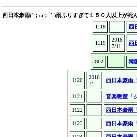
西日本豪雨
(´；ω；｀)雨ふりすぎて１５０人以上が死
1118
西
2018
1119
西
7/11
802
韓
2018
1120
西日本豪雨「
7/
1121
音楽教室「ジ
1122
西日本豪雨「
1123
西日本豪雨「
1124