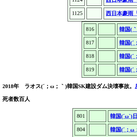
西日本豪雨「
1125
西日本豪雨「
816
韓国(
817
韓国(
818
韓国(
819
韓国(
2018年
ラオス(´；ω；｀)韓国SK建設ダム決壊事故。
死者数百人
801
韓国(´ω
804
韓国(´；