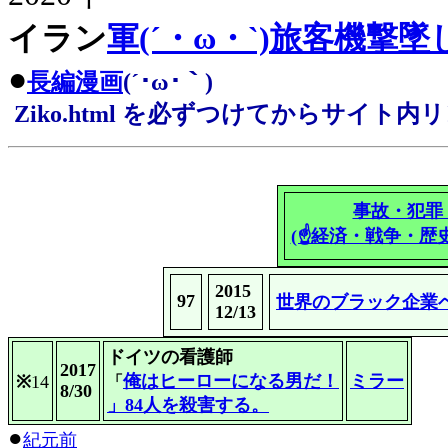
イラン
軍(´・ω・`)旅客機
●
長編漫画
(´･ω･｀)
Ziko.html を必ずつけてからサイト内リンク(
事故・犯罪
(☝経済・戦争・歴
2015
97
世界のブラック企業
12/13
ドイツの看護師
2017
俺はヒーローになる男だ！
ミラー
※
14
「
8/30
」84人を殺害する。
●
紀元前