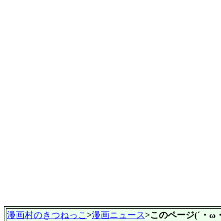
漫画村のきつねっこ
>
漫画ニュース
>このページ(´・ω