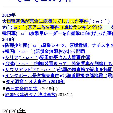
2019年
★
日韓関係が完全に崩壊してしまった事件
(´；ω；｀
★
(´；
ω；｀)京アニ放火事件（虐殺ランキング1位
死
韓国軍( ´ ω ` )攻撃用レーダーを自衛隊に向けたった
2018年
●
防弾少年団( ´ ω ` )原爆シャツ、原版看板、ナチスネ
●
韓国(´・ω・｀)賠償金無限おかわり問題
●
シリア(´・ω・｀)安田純平さん人質事件簿
●
台湾(´・ω・｀)制御装置きって、特急電車が脱線し
●
サウジアラビア(´・ω・｀)他国の領事館で記者を拷
●
インタポール長官拘束事件
●北
海道胆振東部地震（
震
タイ洞窟１３人事件（2018年
★
●
西日本豪雨災害
（2018年）
●
韓国SK建設ダム決壊事故
(2018年)
2020年