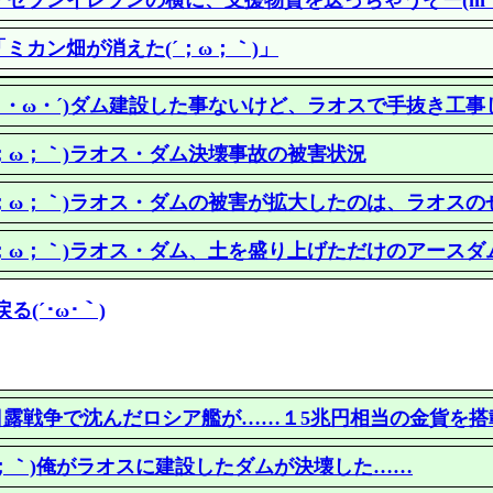
セブンイレブンの横に、支援物資を送っちゃうぞー(m´
ミカン畑が消えた(´；ω；｀)」
｀・ω・´)ダム建設した事ないけど、ラオスで手抜き工事
´；ω；｀)ラオス・ダム決壊事故の被害状況
´；ω；｀)ラオス・ダムの被害が拡大したのは、ラオスの
´；ω；｀)ラオス・ダム、土を盛り上げただけのアースダ
戻る(´･ω･｀)
`)日露戦争で沈んだロシア艦が……１5兆円相当の金貨を
ω；｀)俺がラオスに建設したダムが決壊した……