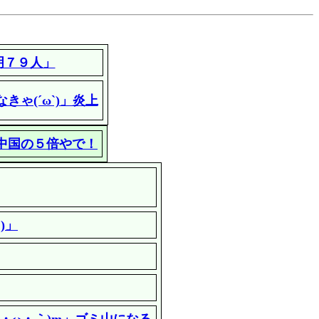
明７９人」
ゃ(´ω`)」炎上
！中国の５倍やで！
)」