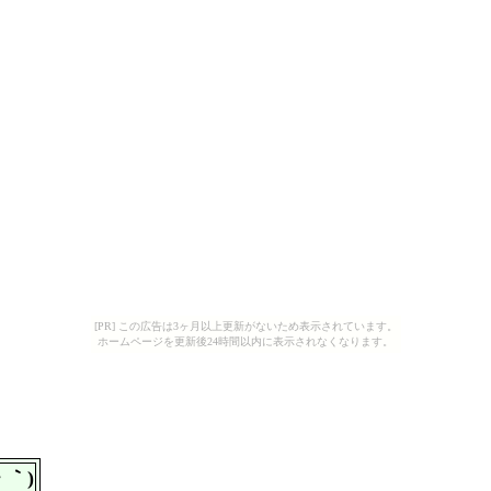
[PR] この広告は3ヶ月以上更新がないため表示されています。
ホームページを更新後24時間以内に表示されなくなります。
・｀)