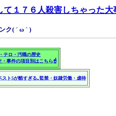
撃墜して１７６人殺害しちゃった大
 ´ ω ` )
・テロ・汚職の歴史
史・事件の項目別はこちら☝
ベスト5が酷すぎる｡監禁・奴隷労働・虐待