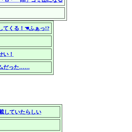
・ω・｀)m」ゴミ山になる
してくる！☚ふぁっ!?
せい！
ムだった……
搭載していたらしい