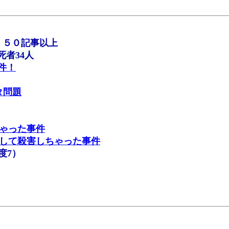
) ５０記事以上
者34人
事件！
タ問題
ちゃった事件
問して殺害しちゃった事件
度7）