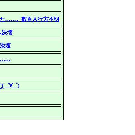
った……。数百人行方不明
ム決壊
ム決壊
え……
(゜∀゜)