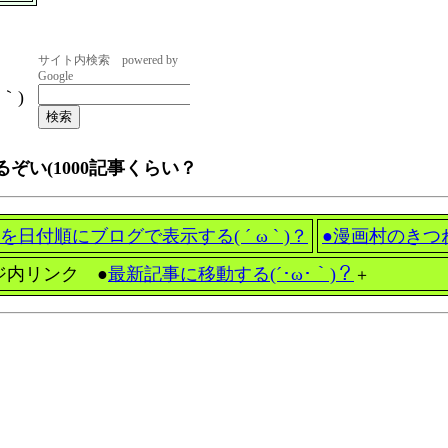
｀)
ぞい(1000記事くらい？
を日付順にブログで表示する( ´ ω ` )？
●
漫画村のきつ
ジ内リンク ●
最新記事に移動する(´･ω･｀)？
＋