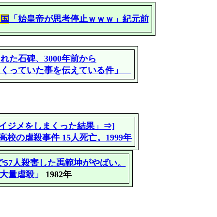
中国
「始皇帝が思考停止ｗｗｗ」紀元前
れた石碑、3000年前から
まくっていた事を伝えている件」
イジメをしまくった結果」⇒]
校の虐殺事件 15人死亡。1999年
で57人殺害した禹範坤がやばい。
大量虐殺」
1982年