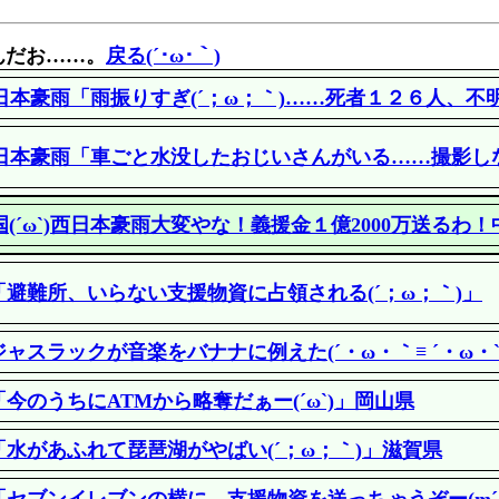
んだお……。
戻る(´･ω･｀)
日本豪雨「雨振りすぎ(´；ω；｀)……死者１２６人、不
日本豪雨「車ごと水没したおじいさんがいる……撮影しなき
国(´ω`)西日本豪雨大変やな！義援金１億2000万送るわ
避難所、いらない支援物資に占領される(´；ω；｀)」
ャスラックが音楽をバナナに例えた(´・ω・｀≡ ´・ω・`
今のうちにATMから略奪だぁー(´ω`)」岡山県
水があふれて琵琶湖がやばい(´；ω；｀)」滋賀県