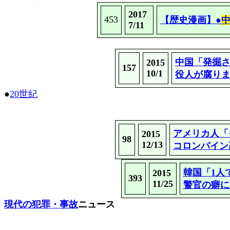
2017
453
【歴史漫画】●
7/11
中国「発掘さ
2015
157
10/1
役人が腐り
●
20世紀
アメリカ人「
2015
98
12/13
コロンバイン高
韓国「1人
2015
393
11/25
警官の癖に
現代の犯罪・事故
ニュース