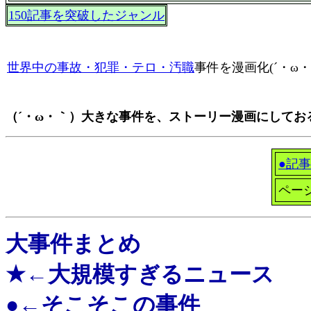
150記事を突破したジャンル
世界中の事故・犯罪・テロ・汚職
事件を漫画化(´・ω・
（´・ω・｀）大きな事件を、ストーリー漫画にしておる
●記事
ペー
大事件まとめ
★←大規模すぎるニュース
●←そこそこの事件