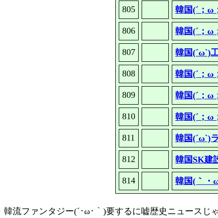
805
韓国(´；
806
韓国(´；
807
韓国(´ω
808
韓国(´；
809
韓国(´；
810
韓国(´；
811
韓国(´ω
812
韓国SK建
814
韓国(｀・
韓流
ファンタジー(´･ω･｀)要する
に嘘歴史ニュースじ