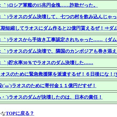
ω；｀)ロシア軍艦の15兆円金塊……詐欺だった。
ω；｀)ラオスのダム決壊して、七つの村を飲み込んじゃ
`)工期短縮してラオスにダム作ると22億円貰えるぜ！⇒ダ
ω；｀)ラオスから手抜き工事認定されちゃった……（ダ
ω；｀)ラオスのダム決壊で、隣国のカンボジアも巻き添
ω；｀)貯水率30％でラオスのダム決壊した……
`)ラオスのために緊急救援隊を派遣するぜ！６日後にな！!∑
設(´ω`)ラオスのために寄付金１１億円だすぜ！
ω・´)ラオスのダムが決壊したのは、日本の責任！
ゃな
TOPに戻る？